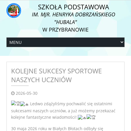
SZKOŁA PODSTAWOWA
IM. MJR. HENRYKA DOBRZAŃSKIEGO
"HUBALA"
W PRZYBRANOWIE
KOLEJNE SUKCESY SPORTOWE
NASZYCH UCZNIÓW
2026-05-30
Ledwo zdążyliśmy pochwalić się ostatnimi
sukcesami naszych uczniów, a już możemy przekazać
kolejne fantastyczne wiadomości!
30 maja 2026 roku w Białych Błotach odbyły się