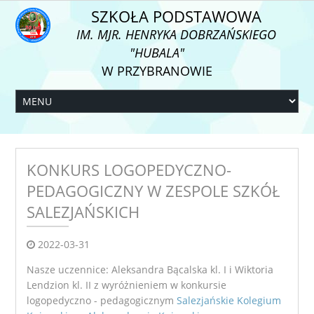
SZKOŁA PODSTAWOWA
IM. MJR. HENRYKA DOBRZAŃSKIEGO
"HUBALA"
W PRZYBRANOWIE
KONKURS LOGOPEDYCZNO-
PEDAGOGICZNY W ZESPOLE SZKÓŁ
SALEZJAŃSKICH
2022-03-31
Nasze uczennice: Aleksandra Bącalska kl. I i Wiktoria
Lendzion kl. II z wyróżnieniem w konkursie
logopedyczno - pedagogicznym
Salezjańskie Kolegium