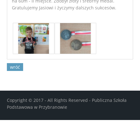
na 60m - ll miejsce. Zdobył złoty i srebrny medal.
Gratulujemy Jasiowi i życzymy dalszych sukcesów.
wróć
Copyright © 2017 - All Rights Reserved -
Publiczna Szkoła
Podstawowa w Przybranowie