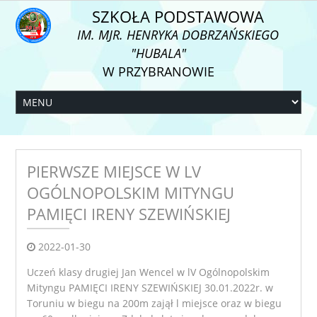
SZKOŁA PODSTAWOWA
IM. MJR. HENRYKA DOBRZAŃSKIEGO
"HUBALA"
W PRZYBRANOWIE
PIERWSZE MIEJSCE W LV
OGÓLNOPOLSKIM MITYNGU
PAMIĘCI IRENY SZEWIŃSKIEJ
2022-01-30
Uczeń klasy drugiej Jan Wencel w lV Ogólnopolskim
Mityngu PAMIĘCI IRENY SZEWIŃSKIEJ 30.01.2022r. w
Toruniu w biegu na 200m zajął l miejsce oraz w biegu