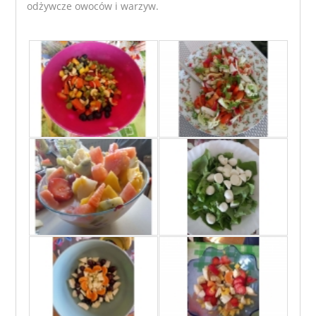
odżywcze owoców i warzyw.