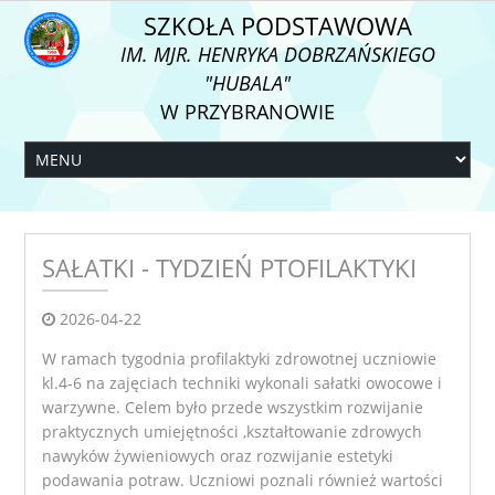
SZKOŁA PODSTAWOWA
IM. MJR. HENRYKA DOBRZAŃSKIEGO
"HUBALA"
W PRZYBRANOWIE
SAŁATKI - TYDZIEŃ PTOFILAKTYKI
2026-04-22
W ramach tygodnia profilaktyki zdrowotnej uczniowie
kl.4-6 na zajęciach techniki wykonali sałatki owocowe i
warzywne. Celem było przede wszystkim rozwijanie
praktycznych umiejętności ,kształtowanie zdrowych
nawyków żywieniowych oraz rozwijanie estetyki
podawania potraw. Uczniowi poznali również wartości