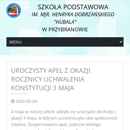
SZKOŁA PODSTAWOWA
IM. MJR. HENRYKA DOBRZAŃSKIEGO
"HUBALA"
W PRZYBRANOWIE
UROCZYSTY APEL Z OKAZJI
ROCZNICY UCHWALENIA
KONSTYTUCJI 3 MAJA
2026-05-04
4 maja w naszej szkole odbyły się uroczyste obchody z
okazji 3 maja, w których uczestniczyła cała społeczność
szkolna. Zorganizowano apel, podczas którego